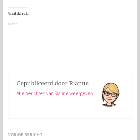
Vind ik leuk:
Laden...
Gepubliceerd door
Rianne
Alle berichten van Rianne weergeven
VORIGE BERICHT
Bericht